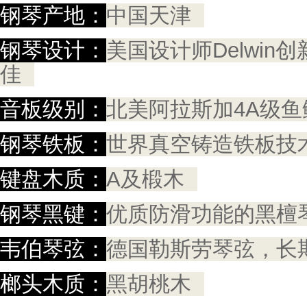
钢琴产地：
中国天津
钢琴设计：
美国设计师Delwi
佳
音板级别：
北美阿拉斯加4A级
钢琴铁板：
世界真空铸造铁板技
键盘木质：
A及椴木
钢琴黑键：
优质防滑功能的黑檀
韦伯琴弦：
德国勒斯劳琴弦，长
榔头木质：
黑胡桃木