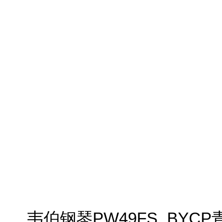
韦伯钢琴
PW49FS BYCP