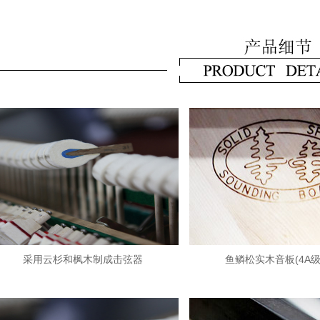
采用云杉和枫木制成击弦器
鱼鳞松实木音板(4A级