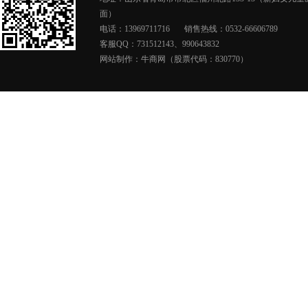
面）
电话：13969711716
销售热线：0532-66606789
客服QQ：731512143、990643832
网站制作：
牛商网（股票代码：830770）