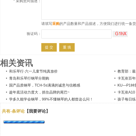
*
采购意向描述：
请填写
采购
的产品数量和产品描述，方便我们进行统一备货
验证码：
相关资讯
和乐琴行·六一儿童节纯真放价
青岛和乐琴行钢琴分期购
卡瓦依百年
国产品质钢琴，TCH-5s满满的诚意与信赖感
KU—P1钟爱
趁年底活动力度大，抓住品牌的尾巴~
卡瓦依A1
学多久能学会钢琴，99%不懂钢琴的人都曾这么问！
孩子每日练
共有
-
条评论
【我要评论】