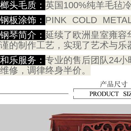
榔头毛质：
英国100%纯羊毛毡
钢板涂饰：
PINK COLD META
钢琴简介：
延续了欧洲皇室雍容
谨的制作工艺，实现了艺术与乐
和乐服务：
专业的售后团队24小
维修，调律终身半价。