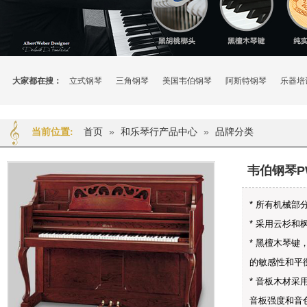
大家都在搜：
立式钢琴
三角钢琴
美国韦伯钢琴
阿斯特钢琴
乐器培
首页
»
和乐琴行产品中心
»
品牌分类
当前位置:
韦伯钢琴PW
* 所有机械
* 采用云杉
* 黑檀木琴
的敏感性和平
* 音板木材采
音板强度和音