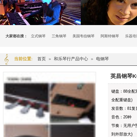
大家都在搜：
立式钢琴
三角钢琴
美国韦伯钢琴
阿斯特钢琴
乐器培
首页
»
和乐琴行产品中心
»
电钢琴
当前位置:
英昌钢琴K
键盘：88全配
全配重键盘)
发音数：81复
音色：20种
节奏：无用户预
到外部放大)