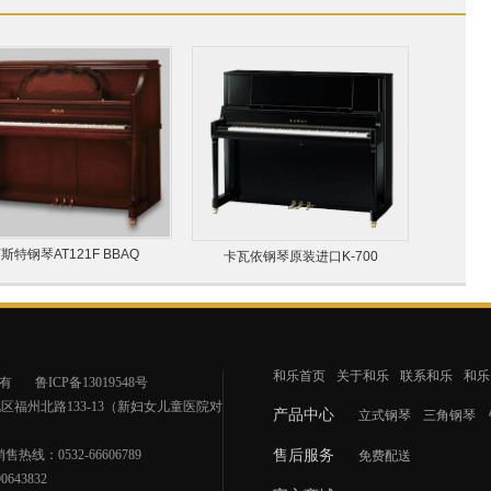
斯特钢琴AT121F BBAQ
卡瓦依钢琴原装进口K-700
和乐首页
关于和乐
联系和乐
和乐
有
鲁ICP备13019548号
福州北路133-13（新妇女儿童医院对
产品中心
立式钢琴
三角钢琴
销售热线：0532-66606789
售后服务
免费配送
643832