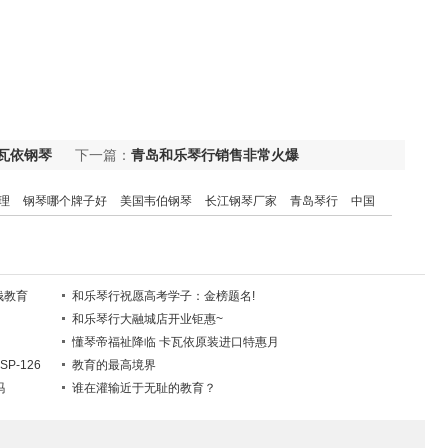
瓦依钢琴
下一篇：
青岛和乐琴行销售非常火爆
理
钢琴哪个牌子好
美国韦伯钢琴
长江钢琴厂家
青岛琴行
中国
演奏
英昌钢琴
钢琴学习
立式钢琴
品牌钢琴
卡瓦依钢琴
长江钢
钱教育
和乐琴行祝愿高考学子：金榜题名!
和乐琴行大融城店开业钜惠~
懂琴帝福祉降临 卡瓦依原装进口特惠月
P-126
教育的最高境界
吗
谁在灌输近于无耻的教育？