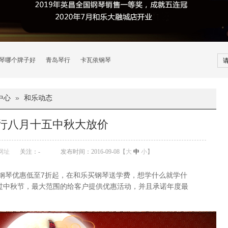
琴哪个牌子好
青岛琴行
卡瓦依钢琴
中心
»
和乐动态
行八月十五中秋大放价
网址
关注：
-
发布时间：2016-09-08【
大
中
小
】
钢琴优惠低至7折起，在和乐买钢琴送学费，想学什么就学什
透过中秋节，最大范围的给客户提供优惠活动，并且承诺年度最