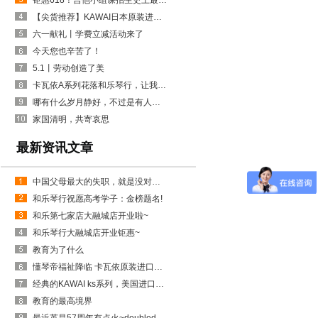
钜惠618！吉他小组课招生史上最低价~
【尖货推荐】KAWAI日本原装进口新K系列——简而不凡 一试成瘾
六一献礼丨学费立减活动来了
今天您也辛苦了！
5.1丨劳动创造了美
卡瓦依A系列花落和乐琴行，让我们一起来抚摸艺术家的灵魂
哪有什么岁月静好，不过是有人替你负重前行
家国清明，共寄哀思
最新资讯文章
中国父母最大的失职，就是没对孩子进行金钱教育
和乐琴行祝愿高考学子：金榜题名!
和乐第七家店大融城店开业啦~
和乐琴行大融城店开业钜惠~
教育为了什么
懂琴帝福祉降临 卡瓦依原装进口特惠月
经典的KAWAI ks系列，美国进口实木音板~KSP-126
教育的最高境界