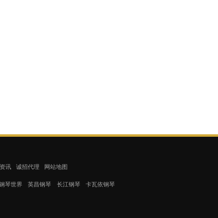
资讯
诚招代理
网站地图
钢琴世界
英昌钢琴
长江钢琴
卡瓦依钢琴