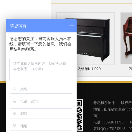
请您留言
感谢您的关注，当前客服人员不在
线，请填写一下您的信息，我们会
尽快和您联系。
阿
卡瓦依钢琴KU-P20
青岛和乐琴行
版权所
地址：山东省青岛市市北区
面）
电话：13969711716
客服QQ：731512143、990