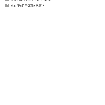
最近英昌57周年有点火~doubledouble的出吗
谁在灌输近于无耻的教育？