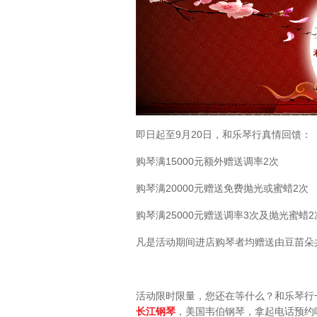
即日起至9月20日，和乐琴行真情回馈：
购琴满15000元额外赠送调率2次
购琴满20000元赠送免费抛光或蜜蜡2次
购琴满25000元赠送调率3次及抛光蜜蜡2
凡是活动期间进店购琴者均赠送由豆苗朵共
活动限时限量，您还在等什么？和乐琴行
长江钢琴
，美国韦伯钢琴，拿起电话预约吧！