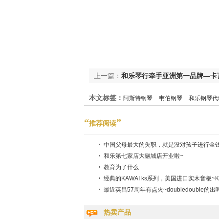
上一篇：
和乐琴行牵手亚洲第一品牌—卡
本文标签：
阿斯特钢琴
韦伯钢琴
和乐钢琴代
长江钢琴
韩国英昌钢琴
青岛钢琴专卖
钢琴
“
”
推荐阅读
琴
中国父母最大的失职，就是没对孩子进行金
和乐第七家店大融城店开业啦~
教育为了什么
经典的KAWAI ks系列，美国进口实木音板~KS
最近英昌57周年有点火~doubledouble的出
热卖产品