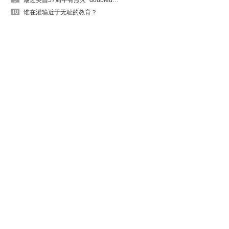
最近英昌57周年有点火~doubledouble的出吗
谁在灌输近于无耻的教育？