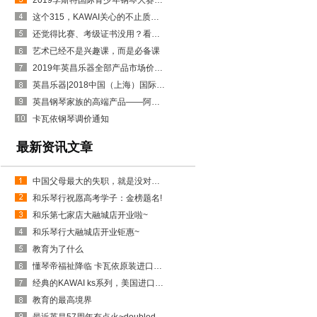
2019李斯特国际青少年钢琴大赛开始报名了
这个315，KAWAI关心的不止质量，更有它……
还觉得比赛、考级证书没用？看看这些招生政策吧！
艺术已经不是兴趣课，而是必备课
2019年英昌乐器全部产品市场价格上幅公告
英昌乐器|2018中国（上海）国际乐器展览会火爆进行中......
英昌钢琴家族的高端产品——阿斯特钢琴
卡瓦依钢琴调价通知
最新资讯文章
中国父母最大的失职，就是没对孩子进行金钱教育
和乐琴行祝愿高考学子：金榜题名!
和乐第七家店大融城店开业啦~
和乐琴行大融城店开业钜惠~
教育为了什么
懂琴帝福祉降临 卡瓦依原装进口特惠月
经典的KAWAI ks系列，美国进口实木音板~KSP-126
教育的最高境界