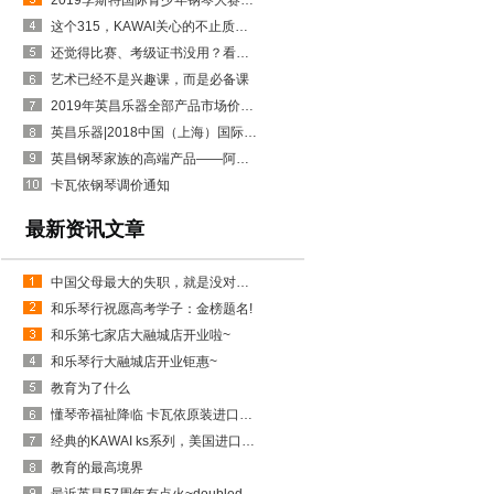
2019李斯特国际青少年钢琴大赛开始报名了
这个315，KAWAI关心的不止质量，更有它……
还觉得比赛、考级证书没用？看看这些招生政策吧！
艺术已经不是兴趣课，而是必备课
2019年英昌乐器全部产品市场价格上幅公告
英昌乐器|2018中国（上海）国际乐器展览会火爆进行中......
英昌钢琴家族的高端产品——阿斯特钢琴
卡瓦依钢琴调价通知
最新资讯文章
中国父母最大的失职，就是没对孩子进行金钱教育
和乐琴行祝愿高考学子：金榜题名!
和乐第七家店大融城店开业啦~
和乐琴行大融城店开业钜惠~
教育为了什么
懂琴帝福祉降临 卡瓦依原装进口特惠月
经典的KAWAI ks系列，美国进口实木音板~KSP-126
教育的最高境界