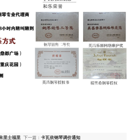
朱里士福里
下一篇：
卡瓦依钢琴调价通知