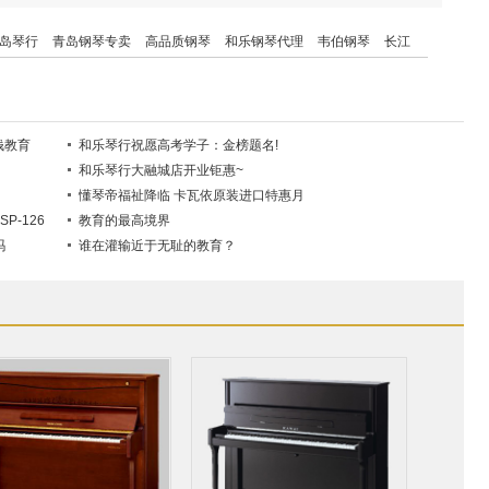
岛琴行
青岛钢琴专卖
高品质钢琴
和乐钢琴代理
韦伯钢琴
长江
训
阿斯特钢琴
美国韦伯钢琴
三角钢琴
钱教育
和乐琴行祝愿高考学子：金榜题名!
和乐琴行大融城店开业钜惠~
懂琴帝福祉降临 卡瓦依原装进口特惠月
P-126
教育的最高境界
吗
谁在灌输近于无耻的教育？