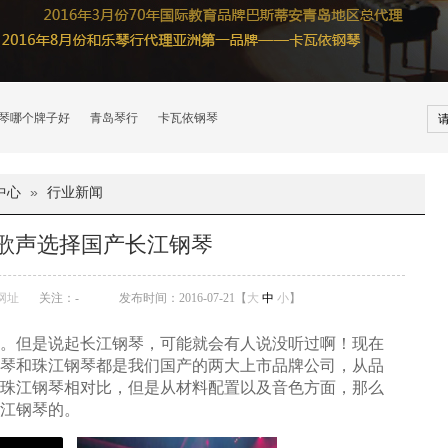
琴哪个牌子好
青岛琴行
卡瓦依钢琴
中心
»
行业新闻
歌声选择国产长江钢琴
网址
关注：
-
发布时间：2016-07-21【
大
中
小
】
。但是说起长江钢琴，可能就会有人说没听过啊！现在
琴和珠江钢琴都是我们国产的两大上市品牌公司，从品
珠江钢琴相对比，但是从材料配置以及音色方面，那么
江钢琴的。