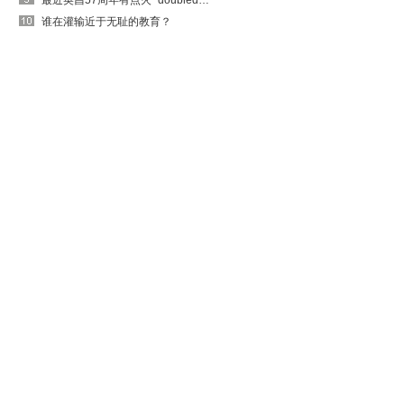
最近英昌57周年有点火~doubledouble的出吗
谁在灌输近于无耻的教育？