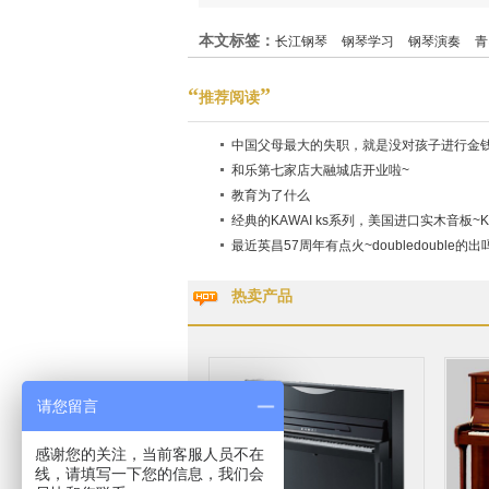
希钢琴
本文标签：
长江钢琴
钢琴学习
钢琴演奏
青
钢琴厂家
卡瓦依钢琴
韩国英昌钢琴
乐器培
“
”
推荐阅读
中国父母最大的失职，就是没对孩子进行金
和乐第七家店大融城店开业啦~
教育为了什么
经典的KAWAI ks系列，美国进口实木音板~KS
最近英昌57周年有点火~doubledouble的出
热卖产品
请您留言
感谢您的关注，当前客服人员不在
线，请填写一下您的信息，我们会